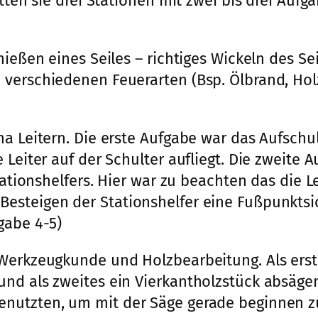
atten sie drei Stationen mit zwei bis drei Au
ießen eines Seiles – richtiges Wickeln des Se
verschiedenen Feuerarten (Bsp. Ölbrand, Hol
a Leitern. Die erste Aufgabe war das Aufschult
 Leiter auf der Schulter aufliegt. Die zweite
tationshelfers. Hier war zu beachten das die L
steigen der Stationshelfer eine Fußpunktsic
gabe 4-5)
 Werkzeugkunde und Holzbearbeitung. Als erst
nd als zweites ein Vierkantholzstück absägen.
nutzten, um mit der Säge gerade beginnen z