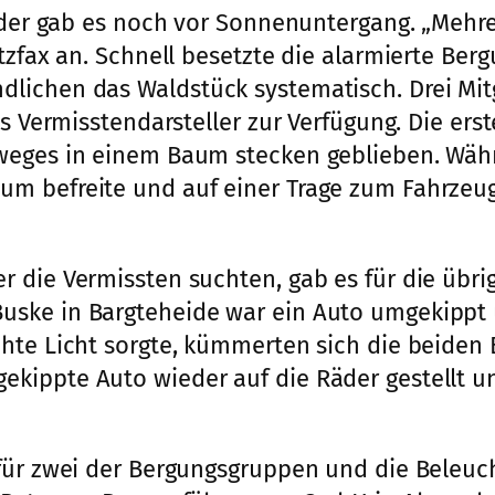
inder gab es noch vor Sonnenuntergang. „Mehr
tzfax an. Schnell besetzte die alarmierte Ber
lichen das Waldstück systematisch. Drei Mitg
ls Vermisstendarsteller zur Verfügung. Die ers
weges in einem Baum stecken geblieben. Währ
m befreite und auf einer Trage zum Fahrzeug 
 die Vermissten suchten, gab es für die übri
uske in Bargteheide war ein Auto umgekippt
chte Licht sorgte, kümmerten sich die beid
ekippte Auto wieder auf die Räder gestellt 
 für zwei der Bergungsgruppen und die Beleu